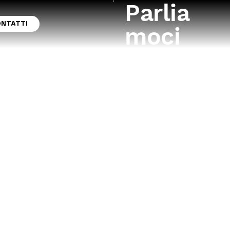
Parlia
NTATTI
moci
ono raccolti alcuni scatti di eventi che ho
di fotografare, tra cui iniziative legate a KIA
orezzo, squadra femminile di Serie A2.
menti reali, dettagli ed emozioni vissute
 l’obiettivo di valorizzarne atmosfera, energia e