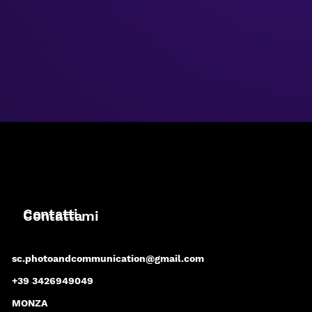
Contatti
Contattami
sc.photoandcommunication@gmail.com
+39 3426949049
MONZA